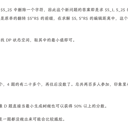
S_2$ 中删除一个字符，因此这个新问题的答案即是求 $S_1, S_2$ 
$ 是原串的翻转 $S^R$ 的前缀，在求解 $S, S^R$ 的编辑距离中，这
心查找 DP 状态空间，取其中的最小值即可。
 个，4 题的有二十多个，再往后没数了。总共两百多人参加，印象里
D 题直接当最小生成树做也可以获得 50% 以上的分数。
是一题都没做出来可能会比较尴尬。