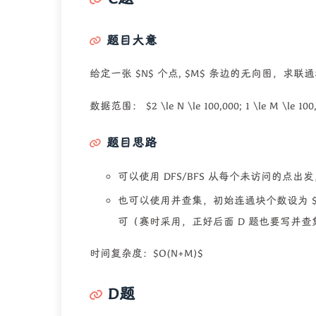
题目大意
给定一张 $N$ 个点, $M$ 条边的无向图，求联
数据范围： $2 \le N \le 100,000; 1 \le M \le 100
题目思路
可以使用 DFS/BFS 从每个未访问的
也可以使用并查集，初始连通块个数设为 $
可（赛时采用，正好后面 D 题也要写并查
时间复杂度：$O(N+M)$
D题