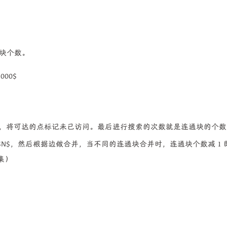
通块个数。
,000$
点出发，将可达的点标记未已访问。最后进行搜索的次数就是连通块的个
N$，然后根据边做合并，当不同的连通块合并时，连通块个数减 1 
集）