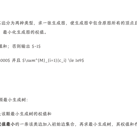
图，其边分为两种类型，求一张生成图，使生成图中包含原图所有的顶点
，最小化生成图的权值。
；否则输出 $-1$
,000$ 并且 $\sum^{M}_{i=1}{c_i} \le 1e9$
成一颗最小生成树：
是该颗最小生成树的权值和
权值最小
的一条该类边加入初始边集合，再求最小生成树，其权值和