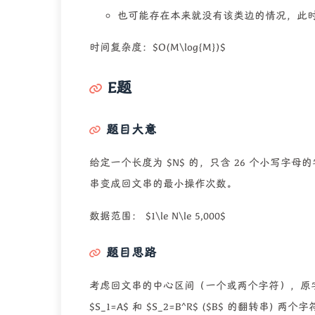
也可能存在本来就没有该类边的情况，此时输
时间复杂度：$O(M\log{M})$
E题
题目大意
给定一个长度为 $N$ 的，只含 26 个小写字
串变成回文串的最小操作次数。
数据范围： $1\le N\le 5,000$
题目思路
考虑回文串的中心区间（一个或两个字符），原字符串
$S_1=A$ 和 $S_2=B^R$ ($B$ 的