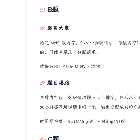
B题
题目大意
给定 $M$ 段内存，$N$ 个分配请求，每段
的，问能满足几个分配请求。
数据范围：$1\le M,N\le 200$
题目思路
先对内存段、分配请求按照大小排序，然后从小
大小能够满足该请求的一段。输出分配成功的个
时间复杂度：$O(M\log{M} + N\log{N})$
C题