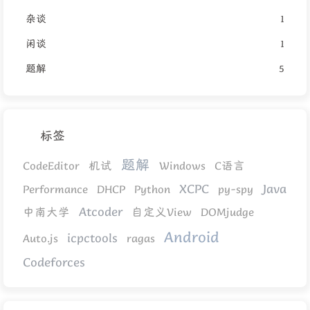
杂谈
1
闲谈
1
题解
5
标签
题解
CodeEditor
机试
Windows
C语言
XCPC
Java
Performance
DHCP
Python
py-spy
Atcoder
中南大学
自定义View
DOMjudge
Android
icpctools
Auto.js
ragas
Codeforces