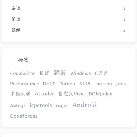
杂谈
1
闲谈
1
题解
5
标签
题解
CodeEditor
机试
Windows
C语言
XCPC
Java
Performance
DHCP
Python
py-spy
Atcoder
中南大学
自定义View
DOMjudge
Android
icpctools
Auto.js
ragas
Codeforces