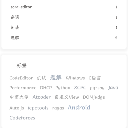
sora-editor
1
杂谈
1
闲谈
1
题解
5
标签
题解
CodeEditor
机试
Windows
C语言
XCPC
Java
Performance
DHCP
Python
py-spy
Atcoder
中南大学
自定义View
DOMjudge
Android
icpctools
Auto.js
ragas
Codeforces