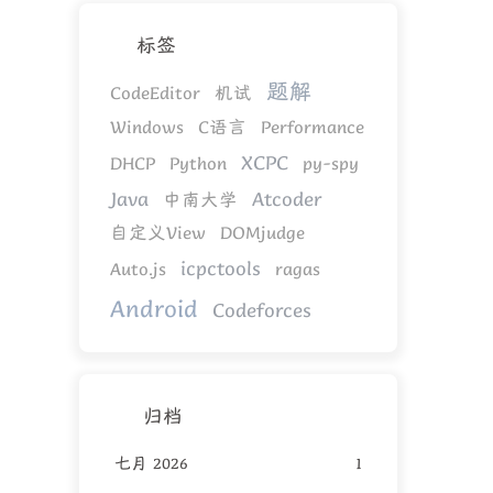
标签
题解
CodeEditor
机试
Windows
C语言
Performance
XCPC
DHCP
Python
py-spy
Java
Atcoder
中南大学
自定义View
DOMjudge
icpctools
Auto.js
ragas
Android
Codeforces
归档
七月 2026
1