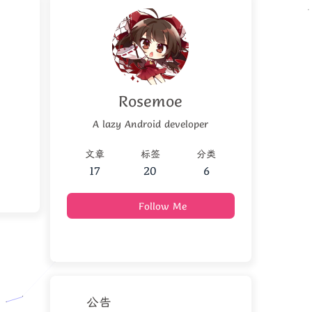
Rosemoe
A lazy Android developer
文章
标签
分类
17
20
6
Follow Me
公告