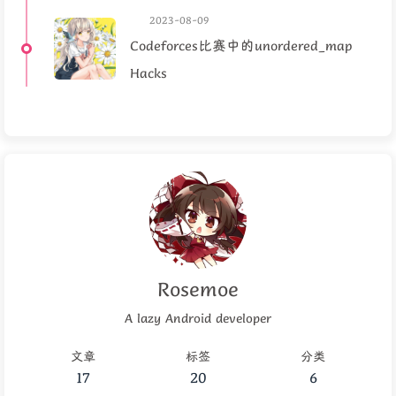
2023-08-09
Codeforces比赛中的unordered_map
Hacks
Rosemoe
A lazy Android developer
文章
标签
分类
17
20
6