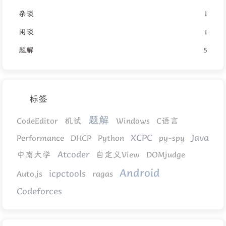
杂谈
1
闲谈
1
题解
5
标签
题解
CodeEditor
机试
Windows
C语言
XCPC
Java
Performance
DHCP
Python
py-spy
Atcoder
中南大学
自定义View
DOMjudge
Android
icpctools
Auto.js
ragas
Codeforces