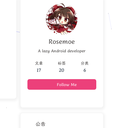
Rosemoe
A lazy Android developer
文章
标签
分类
17
20
6
Follow Me
公告