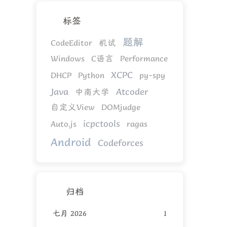
标签
题解
CodeEditor
机试
Windows
C语言
Performance
XCPC
DHCP
Python
py-spy
Java
Atcoder
中南大学
自定义View
DOMjudge
icpctools
Auto.js
ragas
Android
Codeforces
归档
七月 2026
1