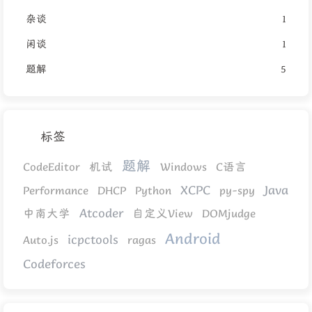
杂谈
1
闲谈
1
题解
5
标签
题解
CodeEditor
机试
Windows
C语言
XCPC
Java
Performance
DHCP
Python
py-spy
Atcoder
中南大学
自定义View
DOMjudge
Android
icpctools
Auto.js
ragas
Codeforces