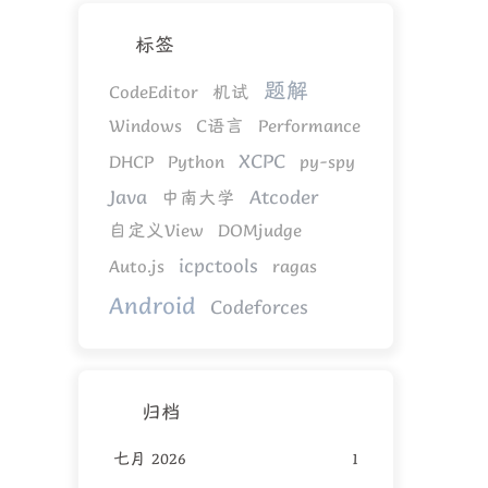
标签
题解
CodeEditor
机试
Windows
C语言
Performance
XCPC
DHCP
Python
py-spy
Java
Atcoder
中南大学
自定义View
DOMjudge
icpctools
Auto.js
ragas
Android
Codeforces
归档
七月 2026
1