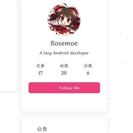
Rosemoe
A lazy Android developer
文章
标签
分类
17
20
6
Follow Me
公告